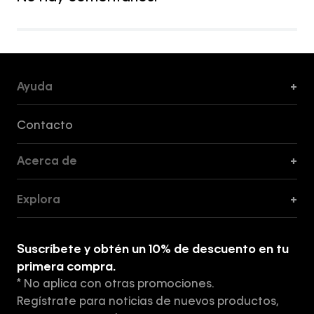
Ayuda
+
Formas de Pago, Envío y Servicio al Cliente
Contacto
Acerca de
+
Guía de Cortes
Explora
+
Guía de ropa interior de mujer
Explora
Guía de ropa interior de hombre
Suscríbete y obtén un 10% de descuento en tu
Tiendas
primera compra.
* No aplica con otras promociones.
Aviso de privacidad
Regístrate para noticias de nuevos productos,