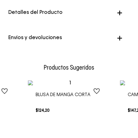
Detalles del Producto
Color
Beige
Envíos y devoluciones
Envío Normal: Hasta 3 días hábiles.
Productos Sugeridos
BLUSA DE MANGA CORTA
CAM
$
124
,
20
$
147
,