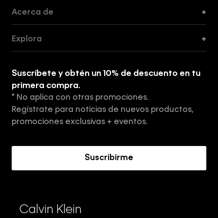
Acerca de
+
Guía de Cortes
Explora
+
Guía de ropa interior de mujer
Explora
Guía de ropa interior de hombre
Suscríbete y obtén un 10% de descuento en tu
Tiendas
primera compra.
* No aplica con otras promociones.
Aviso de privacidad
Regístrate para noticias de nuevos productos,
Términos y Condiciones
promociones exclusivas + eventos.
Acerca de Calvin Klein
Suscribirme
Calvin Klein