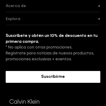
Acerca de
+
Guía de Cortes
Explora
+
Guía de ropa interior de mujer
Explora
Guía de ropa interior de hombre
Suscríbete y obtén un 10% de descuento en tu
Tiendas
primera compra.
* No aplica con otras promociones.
Aviso de privacidad
Regístrate para noticias de nuevos productos,
Términos y Condiciones
promociones exclusivas + eventos.
Acerca de Calvin Klein
Suscribirme
Calvin Klein