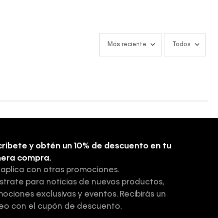
Más reciente
Todos
ríbete y obtén un 10% de descuento en tu
mera compra.
 aplica con otras promociones.
strate para noticias de nuevos productos,
ociones exclusivas y eventos. Recibirás un
eo con el cupón de descuento.