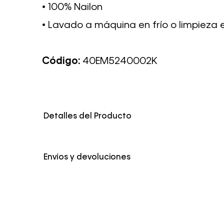
• 100% Nailon
• Lavado a máquina en frío o limpieza 
Código:
40EM5240002K
Detalles del Producto
Color
Multicolor
Envíos y devoluciones
Envío Normal: Hasta 3 días hábiles.