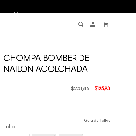
CHOMPA BOMBER DE
NAILON ACOLCHADA
$
251
,
86
$
125
,
93
Guía de Tallas
Talla