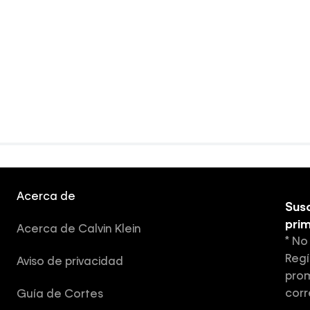
Acerca de
Susc
pri
Acerca de Calvin Klein
* No
Regí
Aviso de privacidad
prom
corr
Guía de Cortes