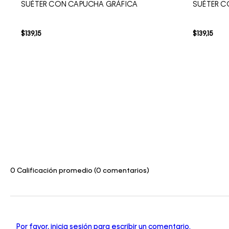
SUÉTER CON CAPUCHA GRÁFICA
SUÉTER C
$
139
,
15
$
139
,
15
0 Calificación promedio
(0 comentarios)
Por favor, inicia sesión para escribir un comentario.