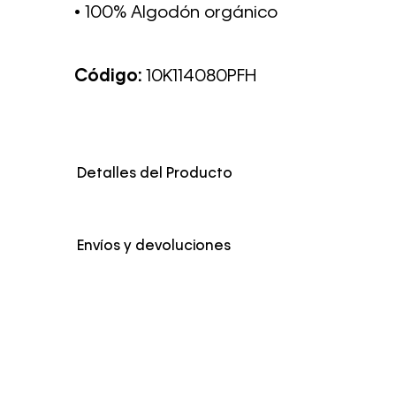
• 100% Algodón orgánico
Código:
10K114080PFH
Detalles del Producto
Genero
Hombre
Envíos y devoluciones
Color
Blanco
Envío Normal: Hasta 3 días hábiles.