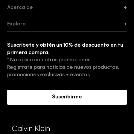
Acerca de
+
Guía de Cortes
Explora
+
Guía de ropa interior de mujer
Explora
Guía de ropa interior de hombre
Suscríbete y obtén un 10% de descuento en tu
Tiendas
primera compra.
* No aplica con otras promociones.
Aviso de privacidad
Regístrate para noticias de nuevos productos,
Términos y Condiciones
promociones exclusivas + eventos.
Acerca de Calvin Klein
Suscribirme
Calvin Klein