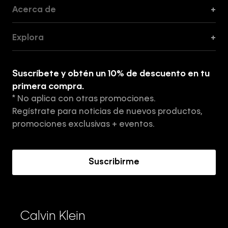
Acerca de
+
Guía de Cortes
Explora
+
Guía de ropa interior de mujer
Explora
Guía de ropa interior de hombre
Suscríbete y obtén un 10% de descuento en tu
Tiendas
primera compra.
* No aplica con otras promociones.
Aviso de privacidad
Regístrate para noticias de nuevos productos,
Términos y Condiciones
promociones exclusivas + eventos.
Acerca de Calvin Klein
Suscribirme
Calvin Klein