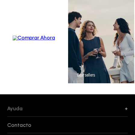
Men´s
Apparel
Bestsellers
Ayuda
+
Formas de Pago, Envío y Servicio al Cliente
Contacto