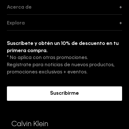
Acerca de
+
Guía de Cortes
Explora
+
Guía de ropa interior de mujer
Explora
Guía de ropa interior de hombre
Suscríbete y obtén un 10% de descuento en tu
Tiendas
primera compra.
* No aplica con otras promociones.
Aviso de privacidad
Regístrate para noticias de nuevos productos,
Términos y Condiciones
promociones exclusivas + eventos.
Acerca de Calvin Klein
Suscribirme
Calvin Klein