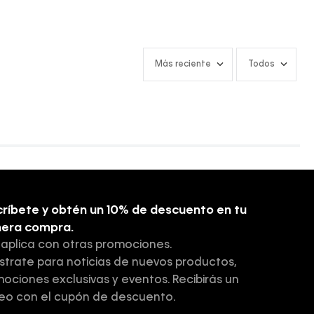
Más reciente
Todos
ríbete y obtén un 10% de descuento en tu
mera compra.
 aplica con otras promociones.
strate para noticias de nuevos productos,
ociones exclusivas y eventos. Recibirás un
eo con el cupón de descuento.