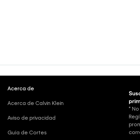
Acerca de
Susc
pri
Acerca de Calvin Klein
* No
Regí
Aviso de privacidad
prom
corr
Guía de Cortes