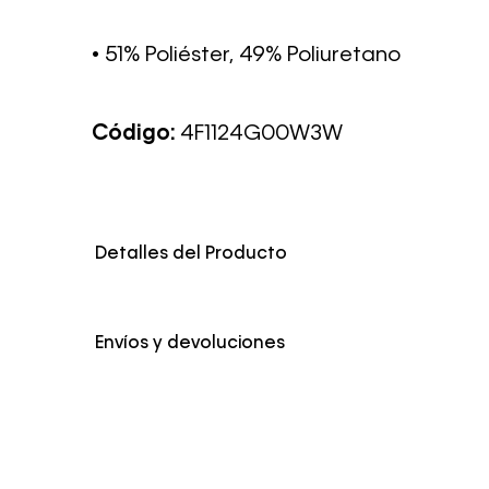
• 51% Poliéster, 49% Poliuretano
Código:
4F1124G00W3W
Detalles del Producto
Envíos y devoluciones
Envío Normal: Hasta 3 días hábiles.