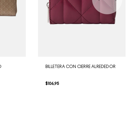
O
BILLETERA CON CIERRE ALREDEDOR
$
106
,
95