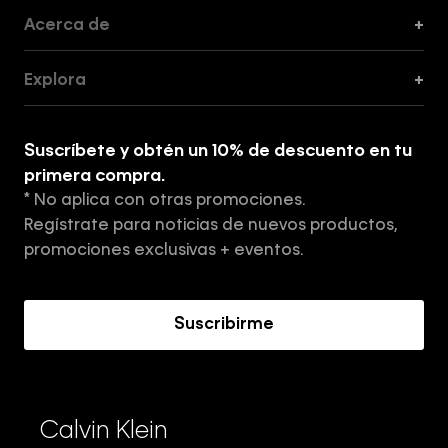
Acerca de
+
Guía de Cortes
Explora
+
Guía de ropa interior de mujer
Explora
Guía de ropa interior de hombre
Suscríbete y obtén un 10% de descuento en tu
Tiendas
primera compra.
* No aplica con otras promociones.
Aviso de privacidad
Regístrate para noticias de nuevos productos,
Términos y Condiciones
promociones exclusivas + eventos.
Acerca de Calvin Klein
Suscribirme
Calvin Klein