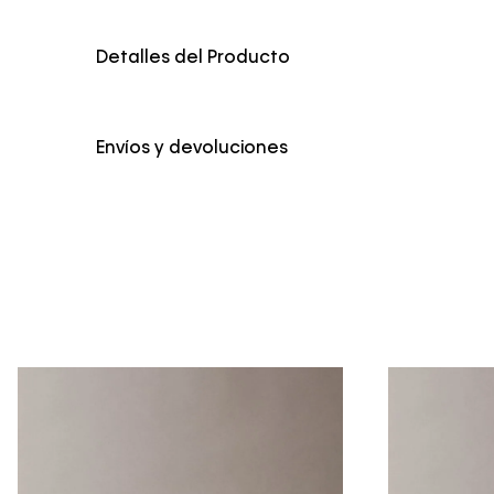
Detalles del Producto
Color
Negro
Envíos y devoluciones
Envío Normal: Hasta 3 días hábiles.