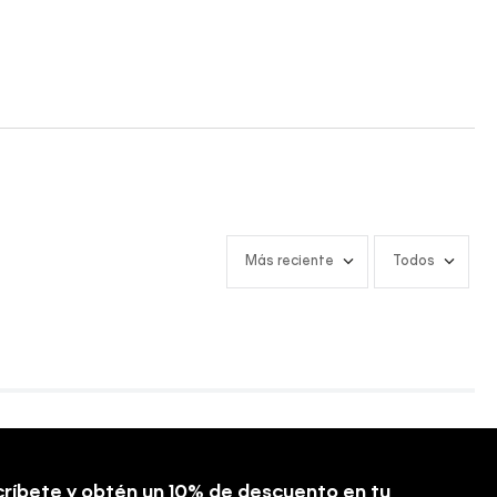
Más reciente
Todos
ríbete y obtén un 10% de descuento en tu