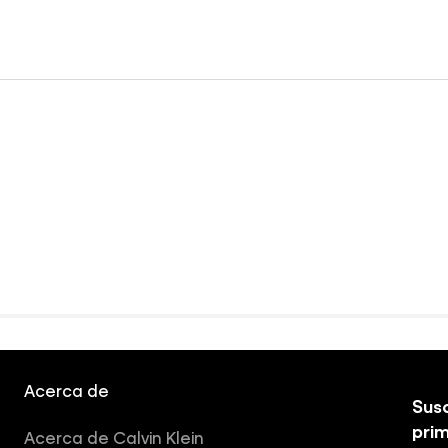
Acerca de
Susc
pri
Acerca de Calvin Klein