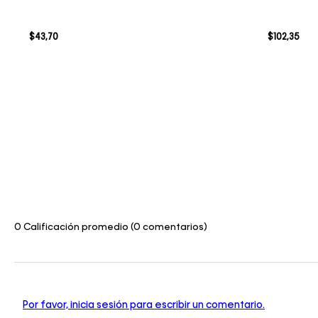
$
43
,
70
$
102
,
35
0 Calificación promedio
(0 comentarios)
Por favor, inicia sesión para escribir un comentario.