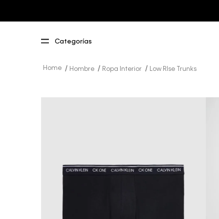
Hombre
Ropa Interior
Low RIse Trunks