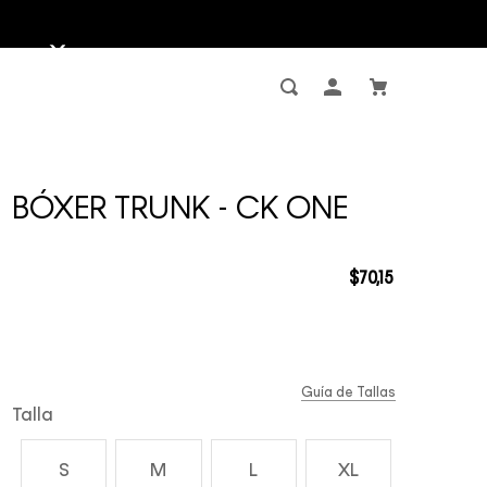
BÓXER TRUNK - CK ONE
$
70
,
15
Guía de Tallas
Talla
S
M
L
XL