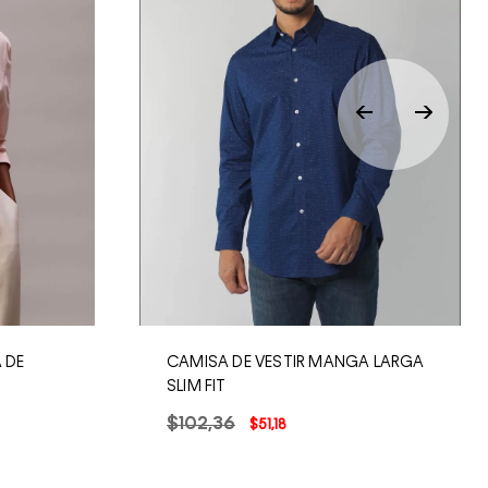
 DE
CAMISA DE VESTIR MANGA LARGA
SLIM FIT
$
102
,
36
$
51
,
18