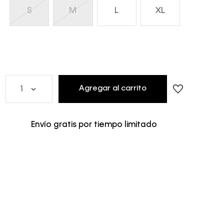
S
M
L
XL
Agregar al carrito
1
Envío gratis por tiempo limitado