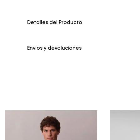
Detalles del Producto
Color
Blanco
Envíos y devoluciones
Envío Normal: Hasta 3 días hábiles.