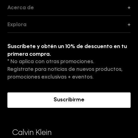
Acerca de
+
Guía de Cortes
Explora
+
Guía de ropa interior de mujer
Explora
Guía de ropa interior de hombre
Suscríbete y obtén un 10% de descuento en tu
Tiendas
primera compra.
* No aplica con otras promociones.
Aviso de privacidad
Regístrate para noticias de nuevos productos,
Términos y Condiciones
promociones exclusivas + eventos.
Acerca de Calvin Klein
Suscribirme
Calvin Klein