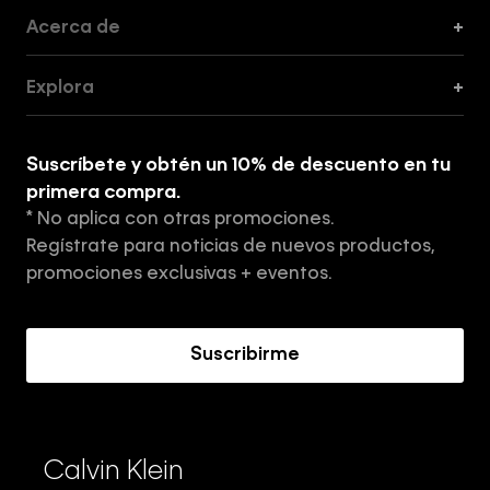
Acerca de
+
Guía de Cortes
Explora
+
Guía de ropa interior de mujer
Explora
Guía de ropa interior de hombre
Suscríbete y obtén un 10% de descuento en tu
Tiendas
primera compra.
* No aplica con otras promociones.
Aviso de privacidad
Regístrate para noticias de nuevos productos,
Términos y Condiciones
promociones exclusivas + eventos.
Acerca de Calvin Klein
Suscribirme
Calvin Klein