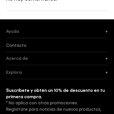
Ayuda
+
Formas de Pago, Envío y Servicio al Cliente
Contacto
Acerca de
+
Guía de Cortes
Explora
+
Guía de ropa interior de mujer
Explora
Guía de ropa interior de hombre
Suscríbete y obtén un 10% de descuento en tu
Tiendas
primera compra.
* No aplica con otras promociones.
Aviso de privacidad
Regístrate para noticias de nuevos productos,