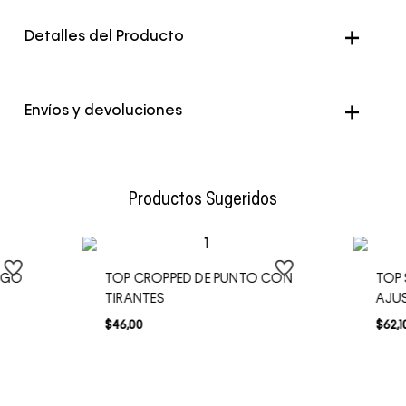
Detalles del Producto
Envíos y devoluciones
Envío Normal: Hasta 3 días hábiles.
Productos Sugeridos
OGO
TOP CROPPED DE PUNTO CON
TOP
TIRANTES
AJU
$
46
,
00
$
62
,
1