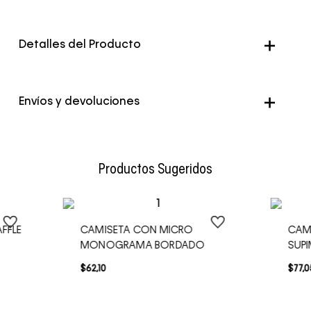
Detalles del Producto
Color
Azul
Envíos y devoluciones
Envío Normal: Hasta 3 días hábiles.
Productos Sugeridos
FFLE
CAMISETA CON MICRO
CAM
MONOGRAMA BORDADO
SUP
$
62
,
10
$
77
,
0