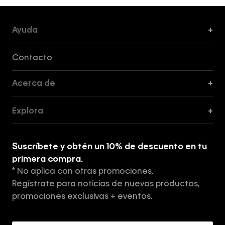
Ayuda
+
Formas de Pago, Envío y Servicio al Cliente
Contacto
Acerca de
+
Guía de Cortes
Explora
+
Guía de ropa interior de mujer
Explora
Guía de ropa interior de hombre
Suscríbete y obtén un 10% de descuento en tu
Tiendas
primera compra.
* No aplica con otras promociones.
Aviso de privacidad
Regístrate para noticias de nuevos productos,
Términos y Condiciones
promociones exclusivas + eventos.
Acerca de Calvin Klein