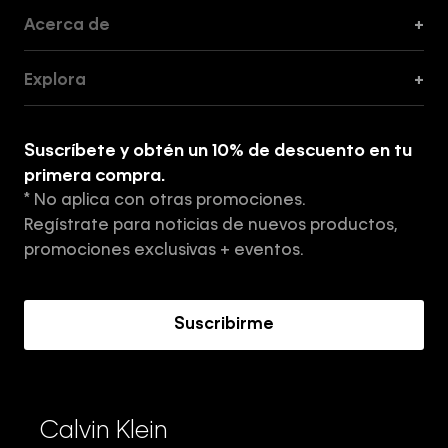
Acerca de
+
Guía de Cortes
Explora
+
Guía de ropa interior de mujer
Explora
Guía de ropa interior de hombre
Suscríbete y obtén un 10% de descuento en tu
Tiendas
primera compra.
* No aplica con otras promociones.
Aviso de privacidad
Regístrate para noticias de nuevos productos,
Términos y Condiciones
promociones exclusivas + eventos.
Acerca de Calvin Klein
Suscribirme
Calvin Klein