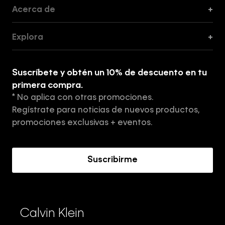
Acerca de
+
Guía de Cortes
Explora
+
Guía de ropa interior de mujer
Explora
Guía de ropa interior de hombre
Suscríbete y obtén un 10% de descuento en tu
Tiendas
primera compra.
* No aplica con otras promociones.
Aviso de privacidad
Regístrate para noticias de nuevos productos,
Términos y Condiciones
promociones exclusivas + eventos.
Acerca de Calvin Klein
Suscribirme
Calvin Klein