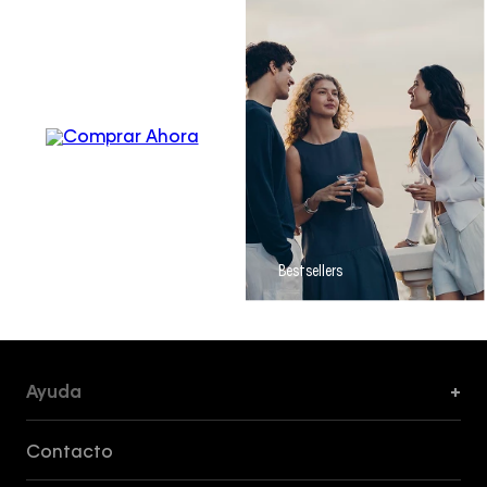
Men´s
Apparel
Bestsellers
Ayuda
+
Formas de Pago, Envío y Servicio al Cliente
Contacto