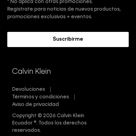
* No aplica con otras promociones.
Aviso de privacidad
Regístrate para noticias de nuevos productos,
Términos y Condiciones
promociones exclusivas + eventos.
Acerca de Calvin Klein
Suscribirme
Calvin Klein
Devoluciones
Términos y condiciones
Aviso de privacidad
Copyright © 2026 Calvin Klein
Ecuador ®. Todos los derechos
reservados.