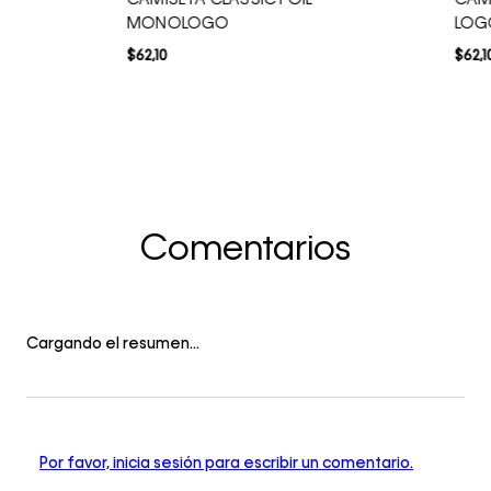
CAMISETA CLASSIC FOIL
CAM
MONOLOGO
LOG
$
62
,
10
$
62
,
1
Comentarios
Cargando el resumen…
Por favor, inicia sesión para escribir un comentario.