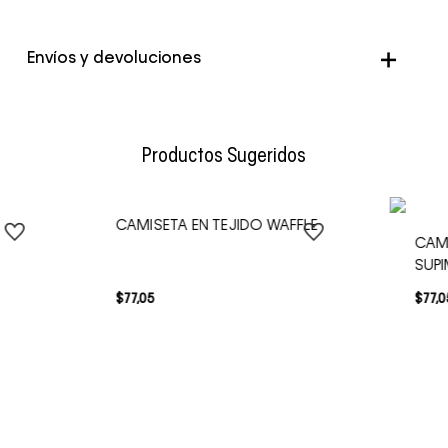
Envíos y devoluciones
Envío Normal: Hasta 3 días hábiles.
Productos Sugeridos
CAMISETA EN TEJIDO WAFFLE
CAM
SUP
$
77
,
05
$
77
,
0