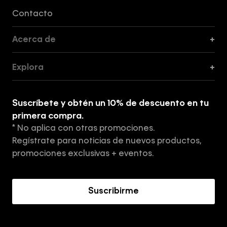
Formas de Pago, Envío y Servicio al Cliente
Contacto
Acerca de
+
Guía de Cortes
Explora
+
Guía de ropa interior de mujer
Explora
Guía de ropa interior de hombre
Suscríbete y obtén un 10% de descuento en tu
Tiendas
primera compra.
* No aplica con otras promociones.
Aviso de privacidad
Regístrate para noticias de nuevos productos,
Términos y Condiciones
promociones exclusivas + eventos.
Acerca de Calvin Klein
Suscribirme