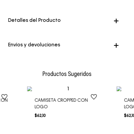
Detalles del Producto
Genero
Mujer
Envíos y devoluciones
Color
Blanco
Envío Normal: Hasta 3 días hábiles.
Productos Sugeridos
CON
CAMISETA CROPPED CON
CAM
LOGO
LOG
$
62
,
10
$
62
,
1