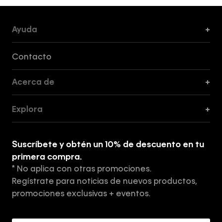
Ayuda
+
Formas de Pago, Envío y Servicio al Cliente
Contacto
Acerca de
+
Guía de Cortes
Explora
+
Guía de ropa interior de mujer
Explora
Guía de ropa interior de hombre
Suscríbete y obtén un 10% de descuento en tu
Tiendas
primera compra.
* No aplica con otras promociones.
Aviso de privacidad
Regístrate para noticias de nuevos productos,
Términos y Condiciones
promociones exclusivas + eventos.
Acerca de Calvin Klein