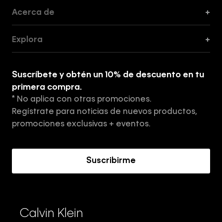
Acerca de
+
Guía de Cortes
Explora
+
Guía de ropa interior de mujer
Explora
Guía de ropa interior de hombre
Suscríbete y obtén un 10% de descuento en tu
Tiendas
primera compra.
* No aplica con otras promociones.
Aviso de privacidad
Regístrate para noticias de nuevos productos,
Términos y Condiciones
promociones exclusivas + eventos.
Acerca de Calvin Klein
Suscribirme
Calvin Klein