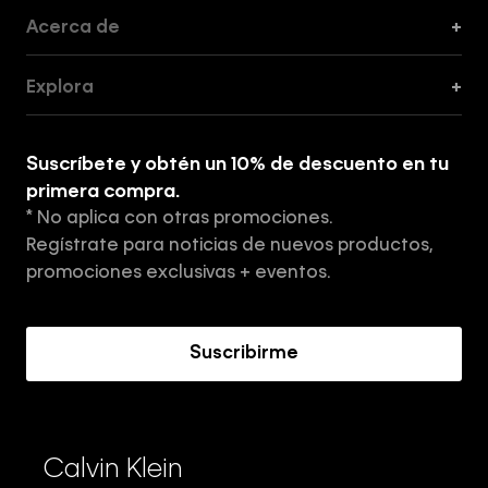
Acerca de
+
Guía de Cortes
Explora
+
Guía de ropa interior de mujer
Explora
Guía de ropa interior de hombre
Suscríbete y obtén un 10% de descuento en tu
Tiendas
primera compra.
* No aplica con otras promociones.
Aviso de privacidad
Regístrate para noticias de nuevos productos,
Términos y Condiciones
promociones exclusivas + eventos.
Acerca de Calvin Klein
Suscribirme
Calvin Klein