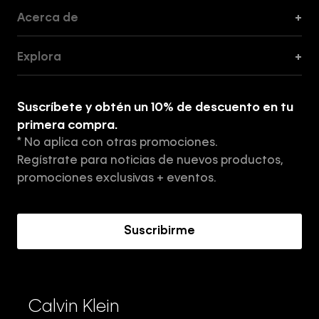
Acerca de
+
Guía de Cortes
Explora
+
Guía de ropa interior de mujer
Explora
Guía de ropa interior de hombre
Suscríbete y obtén un 10% de descuento en tu
Tiendas
primera compra.
* No aplica con otras promociones.
Aviso de privacidad
Regístrate para noticias de nuevos productos,
Términos y Condiciones
promociones exclusivas + eventos.
Acerca de Calvin Klein
Suscribirme
Calvin Klein