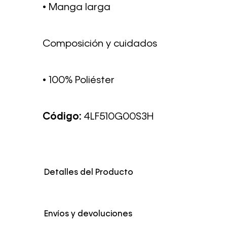
• Manga larga
Composición y cuidados
• 100% Poliéster
Código:
4LF510G00S3H
Detalles del Producto
Genero
Hombre
Envíos y devoluciones