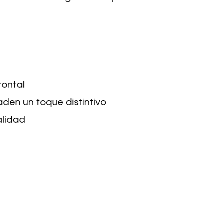
rontal
aden un toque distintivo
alidad