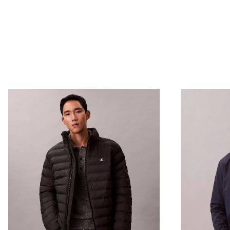
Color
Morado
Envío Normal: Hasta 3 días hábiles.