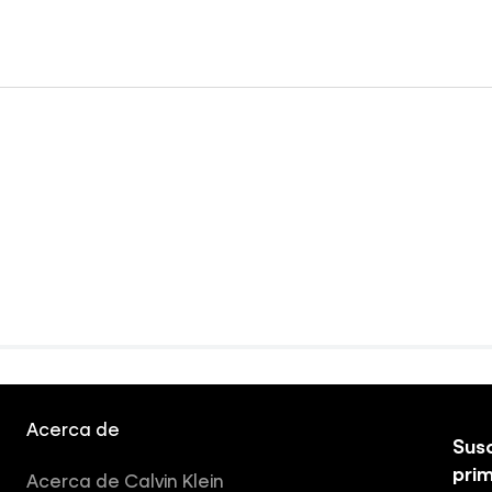
Acerca de
Susc
pri
Acerca de Calvin Klein