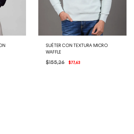
LON
SUÉTER CON TEXTURA MICRO
WAFFLE
$
155
,
26
$
77
,
63