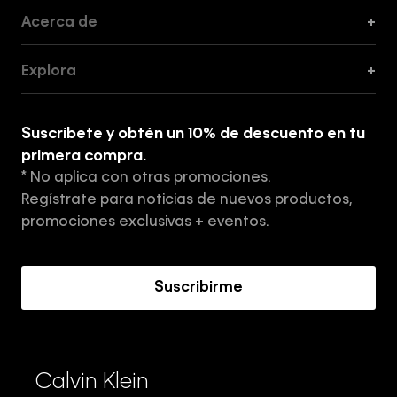
Acerca de
+
Guía de Cortes
Explora
+
Guía de ropa interior de mujer
Explora
Guía de ropa interior de hombre
Suscríbete y obtén un 10% de descuento en tu
Tiendas
primera compra.
* No aplica con otras promociones.
Aviso de privacidad
Regístrate para noticias de nuevos productos,
Términos y Condiciones
promociones exclusivas + eventos.
Acerca de Calvin Klein
Suscribirme
Calvin Klein