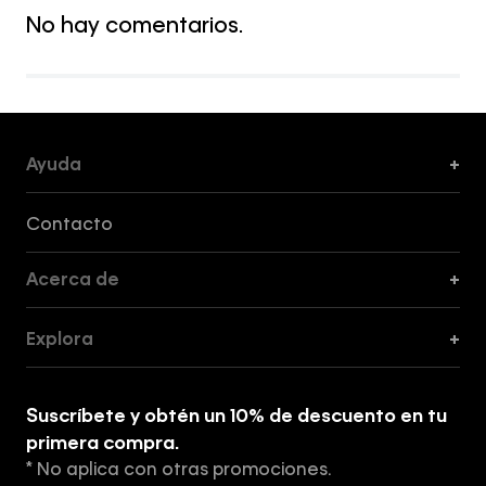
No hay comentarios.
Ayuda
+
Formas de Pago, Envío y Servicio al Cliente
Contacto
Acerca de
+
Guía de Cortes
Explora
+
Guía de ropa interior de mujer
Explora
Guía de ropa interior de hombre
Suscríbete y obtén un 10% de descuento en tu
Tiendas
primera compra.
* No aplica con otras promociones.
Aviso de privacidad