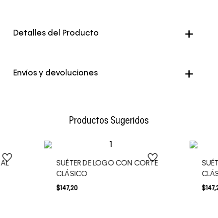
Detalles del Producto
Color
Negro
Envíos y devoluciones
Envío Normal: Hasta 3 días hábiles.
Productos Sugeridos
IAL
SUÉTER DE LOGO CON CORTE
SUÉ
CLÁSICO
CLÁ
$
147
,
20
$
147
,