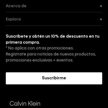
Acerca de
+
Guía de Cortes
Explora
+
Guía de ropa interior de mujer
Explora
Guía de ropa interior de hombre
Suscríbete y obtén un 10% de descuento en tu
Tiendas
primera compra.
* No aplica con otras promociones.
Aviso de privacidad
Regístrate para noticias de nuevos productos,
Términos y Condiciones
promociones exclusivas + eventos.
Acerca de Calvin Klein
Suscribirme
Calvin Klein