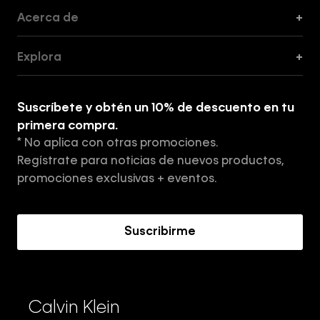
Acerca de
+
Guía de Cortes
Explora
+
Guía de ropa interior de mujer
Explora
Guía de ropa interior de hombre
Suscríbete y obtén un 10% de descuento en tu
Tiendas
primera compra.
* No aplica con otras promociones.
Aviso de privacidad
Regístrate para noticias de nuevos productos,
Términos y Condiciones
promociones exclusivas + eventos.
Acerca de Calvin Klein
Suscribirme
Calvin Klein