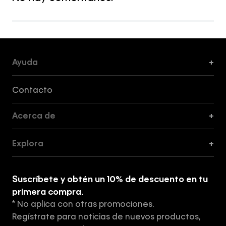
Ayuda
+
Formas de Pago, Envío y Servicio al Cliente
Contacto
Acerca de
+
Guía de Cortes
Explora
+
Guía de ropa interior de mujer
Explora
Guía de ropa interior de hombre
Suscríbete y obtén un 10% de descuento en tu
Tiendas
primera compra.
* No aplica con otras promociones.
Aviso de privacidad
Regístrate para noticias de nuevos productos,