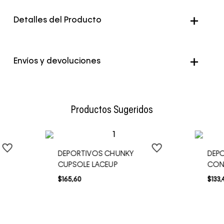
Detalles del Producto
Envíos y devoluciones
Envío Normal: Hasta 3 días hábiles.
Productos Sugeridos
DEPORTIVOS CHUNKY
DEPO
CUPSOLE LACEUP
CON
$
165
,
60
$
133
,