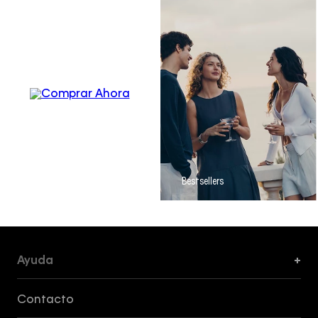
Men´s
Apparel
Bestsellers
Ayuda
+
Formas de Pago, Envío y Servicio al Cliente
Contacto