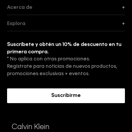
Acerca de
+
Guía de Cortes
Explora
+
Guía de ropa interior de mujer
Explora
Guía de ropa interior de hombre
Suscríbete y obtén un 10% de descuento en tu
Tiendas
primera compra.
* No aplica con otras promociones.
Aviso de privacidad
Regístrate para noticias de nuevos productos,
Términos y Condiciones
promociones exclusivas + eventos.
Acerca de Calvin Klein
Suscribirme
Calvin Klein