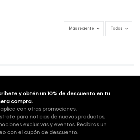
Más reciente
Todos
ríbete y obtén un 10% de descuento en tu
mera compra.
 aplica con otras promociones.
strate para noticias de nuevos productos,
ociones exclusivas y eventos. Recibirás un
eo con el cupón de descuento.