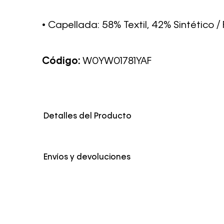
• Capellada: 58% Textil, 42% Sintético / 
Código:
W0YW01781YAF
Detalles del Producto
Color
Blanco
Envíos y devoluciones
Envío Normal: Hasta 3 días hábiles.