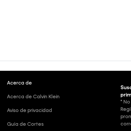
Acerca de
Susc
pri
Acerca de Calvin Klein
* No
Regí
Aviso de privacidad
prom
corr
Guía de Cortes