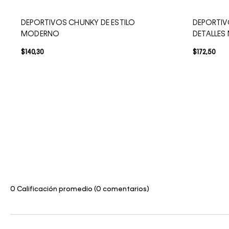
DEPORTIVOS CHUNKY DE ESTILO
DEPORTI
MODERNO
DETALLE
$
140
,
30
$
172
,
50
0 Calificación promedio
(0 comentarios)