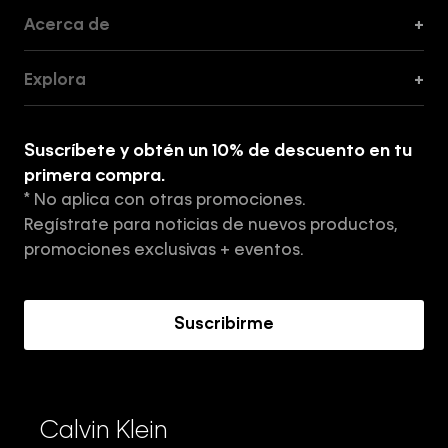
Acerca de
+
Guía de Cortes
Explora
+
Guía de ropa interior de mujer
Explora
Guía de ropa interior de hombre
Suscríbete y obtén un 10% de descuento en tu
Tiendas
primera compra.
* No aplica con otras promociones.
Aviso de privacidad
Regístrate para noticias de nuevos productos,
Términos y Condiciones
promociones exclusivas + eventos.
Acerca de Calvin Klein
Suscribirme
Calvin Klein