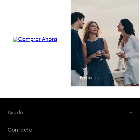
Men´s
Apparel
Bestsellers
Ayuda
+
Formas de Pago, Envío y Servicio al Cliente
Contacto