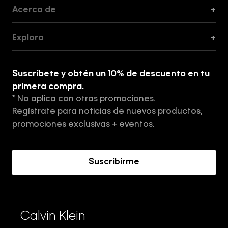
Acerca de
+
Guía de Cortes
Explora
+
Guía de ropa interior de mujer
Explora
Guía de ropa interior de hombre
Suscríbete y obtén un 10% de descuento en tu
Tiendas
primera compra.
* No aplica con otras promociones.
Aviso de privacidad
Regístrate para noticias de nuevos productos,
Términos y Condiciones
promociones exclusivas + eventos.
Acerca de Calvin Klein
Suscribirme
Calvin Klein