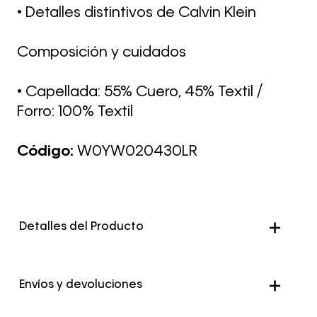
• Detalles distintivos de Calvin Klein
Composición y cuidados
• Capellada: 55% Cuero, 45% Textil /
Forro: 100% Textil
Código:
W0YW020430LR
Detalles del Producto
Color
Gris
Envíos y devoluciones