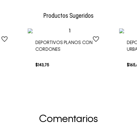
Envío Normal: Hasta 3 días hábiles.
Productos Sugeridos
DEPORTIVOS PLANOS CON
DEPO
CORDONES
URB
$
143
,
75
$
165
,
Comentarios