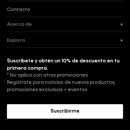
Formas de Pago, Envío y Servicio al Cliente
Contacto
Acerca de
+
Guía de Cortes
Explora
+
Guía de ropa interior de mujer
Explora
Guía de ropa interior de hombre
Suscríbete y obtén un 10% de descuento en tu
Tiendas
primera compra.
* No aplica con otras promociones.
Aviso de privacidad
Regístrate para noticias de nuevos productos,
Términos y Condiciones
promociones exclusivas + eventos.
Acerca de Calvin Klein
Suscribirme