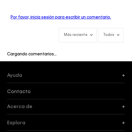
Por favor, inicia sesión para escribir un comentario.
Más reciente
Todos
Cargando comentarios…
Ayuda
+
Formas de Pago, Envío y Servicio al Cliente
Contacto
Acerca de
+
Guía de Cortes
Explora
+
Guía de ropa interior de mujer