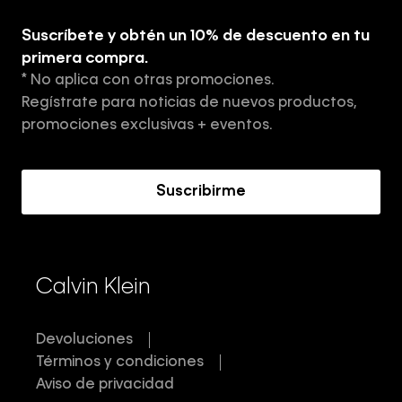
Explora
Guía de ropa interior de hombre
Suscríbete y obtén un 10% de descuento en tu
Tiendas
primera compra.
* No aplica con otras promociones.
Aviso de privacidad
Regístrate para noticias de nuevos productos,
Términos y Condiciones
promociones exclusivas + eventos.
Acerca de Calvin Klein
Suscribirme
Calvin Klein
Devoluciones
Términos y condiciones
Aviso de privacidad