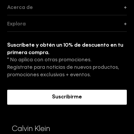
Acerca de
+
Guía de Cortes
Explora
+
Guía de ropa interior de mujer
Explora
Guía de ropa interior de hombre
Suscríbete y obtén un 10% de descuento en tu
Tiendas
primera compra.
* No aplica con otras promociones.
Aviso de privacidad
Regístrate para noticias de nuevos productos,
Términos y Condiciones
promociones exclusivas + eventos.
Acerca de Calvin Klein
Suscribirme
Calvin Klein