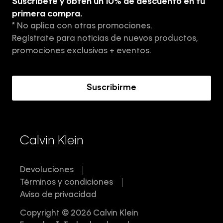
Suscríbete y obtén un 10% de descuento en tu
Tiendas
primera compra.
* No aplica con otras promociones.
Aviso de privacidad
Regístrate para noticias de nuevos productos,
Términos y Condiciones
promociones exclusivas + eventos.
Acerca de Calvin Klein
Suscribirme
Calvin Klein
Devoluciones
Términos y condiciones
Aviso de privacidad
Copyright © 2026 Calvin Klein