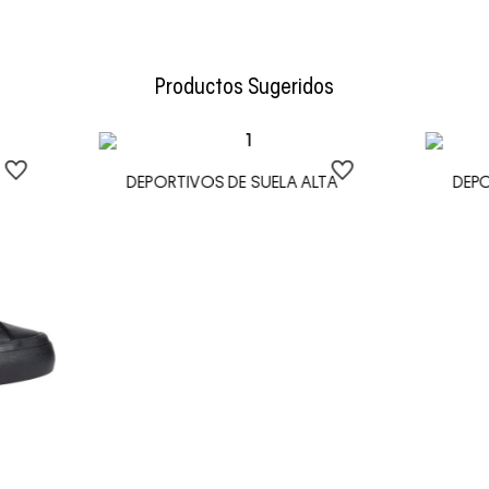
Envío Normal: Hasta 3 días hábiles.
Productos Sugeridos
DEPORTIVOS DE SUELA ALTA
DEP