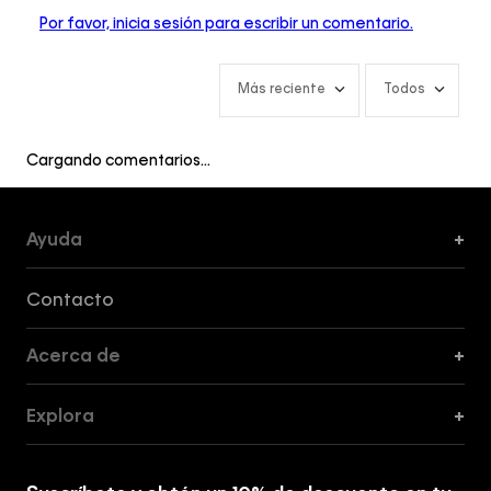
Por favor, inicia sesión para escribir un comentario.
Más reciente
Todos
Cargando comentarios…
Ayuda
+
Formas de Pago, Envío y Servicio al Cliente
Contacto
Acerca de
+
Guía de Cortes
Explora
+
Guía de ropa interior de mujer
Explora
Guía de ropa interior de hombre