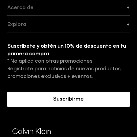
Acerca de
+
Guía de Cortes
Explora
+
Guía de ropa interior de mujer
Explora
Guía de ropa interior de hombre
Suscríbete y obtén un 10% de descuento en tu
Tiendas
primera compra.
* No aplica con otras promociones.
Aviso de privacidad
Regístrate para noticias de nuevos productos,
Términos y Condiciones
promociones exclusivas + eventos.
Acerca de Calvin Klein
Suscribirme
Calvin Klein