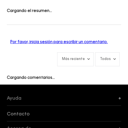
Cargando el resumen…
Por favor, inicia sesión para escribir un comentario.
Más reciente
Todos
Cargando comentarios…
Ayuda
+
Formas de Pago, Envío y Servicio al Cliente
Contacto