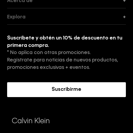
Acerca de
+
Guía de Cortes
Explora
+
Guía de ropa interior de mujer
Explora
Guía de ropa interior de hombre
Suscríbete y obtén un 10% de descuento en tu
Tiendas
primera compra.
* No aplica con otras promociones.
Aviso de privacidad
Regístrate para noticias de nuevos productos,
Términos y Condiciones
promociones exclusivas + eventos.
Acerca de Calvin Klein
Suscribirme
Calvin Klein