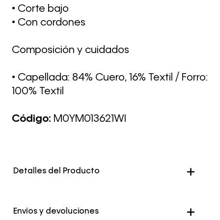
• Corte bajo
• Con cordones
Composición y cuidados
• Capellada: 84% Cuero, 16% Textil / Forro:
100% Textil
Código:
M0YM013621WI
Detalles del Producto
Color
Blanco
Envíos y devoluciones