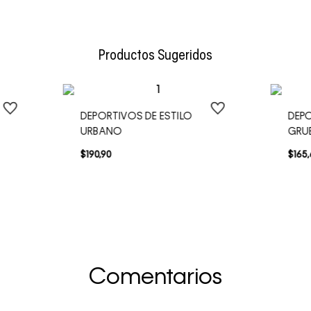
Envío Normal: Hasta 3 días hábiles.
Productos Sugeridos
DEPORTIVOS DE ESTILO
DEP
URBANO
GRU
$
190
,
90
$
165
,
Comentarios