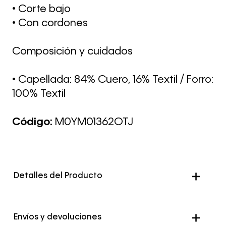
• Corte bajo
• Con cordones
Composición y cuidados
• Capellada: 84% Cuero, 16% Textil / Forro:
100% Textil
Código:
M0YM01362OTJ
Detalles del Producto
Color
Negro
Envíos y devoluciones