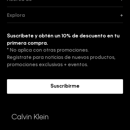
Guía de Cortes
Explora
+
Guía de ropa interior de mujer
Explora
Guía de ropa interior de hombre
Suscríbete y obtén un 10% de descuento en tu
Tiendas
primera compra.
* No aplica con otras promociones.
Aviso de privacidad
Regístrate para noticias de nuevos productos,
Términos y Condiciones
promociones exclusivas + eventos.
Acerca de Calvin Klein
Suscribirme
Calvin Klein