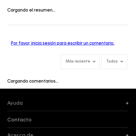
Cargando el resumen…
Por favor, inicia sesión para escribir un comentario.
Más reciente
Todos
Cargando comentarios…
Ayuda
+
Formas de Pago, Envío y Servicio al Cliente
Contacto
Acerca de
+