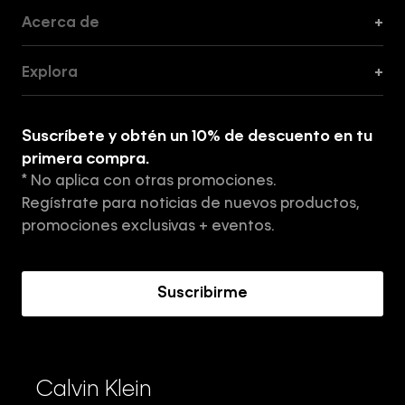
Acerca de
+
Guía de Cortes
Explora
+
Guía de ropa interior de mujer
Explora
Guía de ropa interior de hombre
Suscríbete y obtén un 10% de descuento en tu
Tiendas
primera compra.
* No aplica con otras promociones.
Aviso de privacidad
Regístrate para noticias de nuevos productos,
Términos y Condiciones
promociones exclusivas + eventos.
Acerca de Calvin Klein
Suscribirme
Calvin Klein