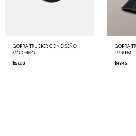
GORRA TRUCKER CON DISEÑO
GORRA T
MODERNO
EMBLEM
$
57
,
50
$
49
,
45