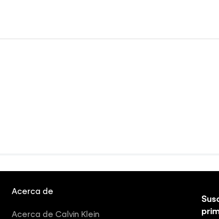
Acerca de
Susc
pri
Acerca de Calvin Klein