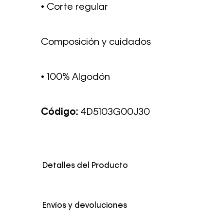
• Corte regular
Composición y cuidados
• 100% Algodón
Código:
4D5103G00J30
Detalles del Producto
Color
Gris
Envíos y devoluciones