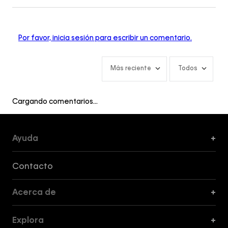
Por favor, inicia sesión para escribir un comentario.
Más reciente
Todos
Cargando comentarios…
Ayuda
+
Formas de Pago, Envío y Servicio al Cliente
Contacto
Acerca de
+
Guía de Cortes
Explora
+