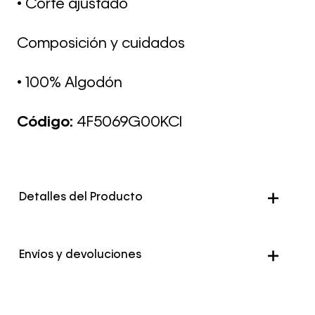
• Corte ajustado
Composición y cuidados
• 100% Algodón
Código:
4F5069G00KCI
Detalles del Producto
Color
Azul
Envíos y devoluciones
Envío Normal: Hasta 3 días hábiles.