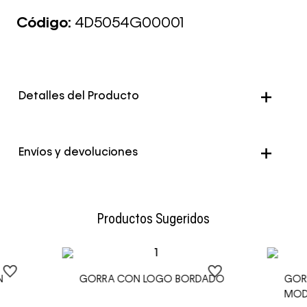
Código:
4D5054G00001
Detalles del Producto
Color
Negro
Envíos y devoluciones
Envío Normal: Hasta 3 días hábiles.
Productos Sugeridos
N
GORRA CON LOGO BORDADO
GOR
MOD