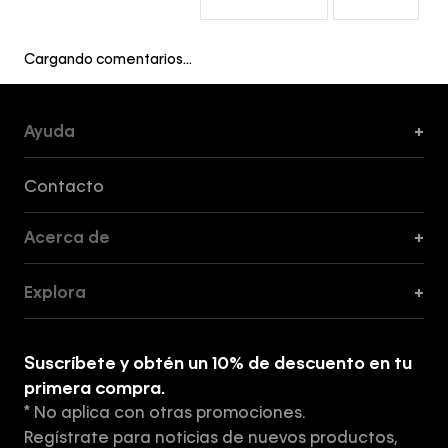
Cargando comentarios…
Ayuda
+
Formas de Pago, Envío y Servicio al Cliente
Contacto
Acerca de
+
Guía de Cortes
Explora
+
Guía de ropa interior de mujer
Explora
Guía de ropa interior de hombre
Suscríbete y obtén un 10% de descuento en tu
Tiendas
primera compra.
* No aplica con otras promociones.
Aviso de privacidad
Regístrate para noticias de nuevos productos,