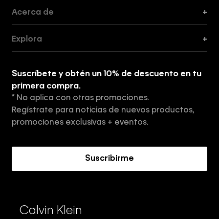
Acerca de
+
Guía de Cortes
Explora
+
Guía de ropa interior de mujer
Explora
Guía de ropa interior de hombre
Suscríbete y obtén un 10% de descuento en tu
Tiendas
primera compra.
* No aplica con otras promociones.
Aviso de privacidad
Regístrate para noticias de nuevos productos,
Términos y Condiciones
promociones exclusivas + eventos.
Acerca de Calvin Klein
Suscribirme
Calvin Klein